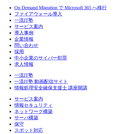
On Demand Migration で Microsoft 365 へ移行
ファイアウォール導入
一流IT塾
サービス案内
導入事例
企業情報
問い合わせ
採用
中小企業のサイバー犯罪
求人情報
一流IT塾
一流IT塾 動画配信サイト
情報処理安全確保支援士 講座開講
サービス案内
情報セキュリティ
ネットワーク構築
サーバ構築
保守
スポット対応